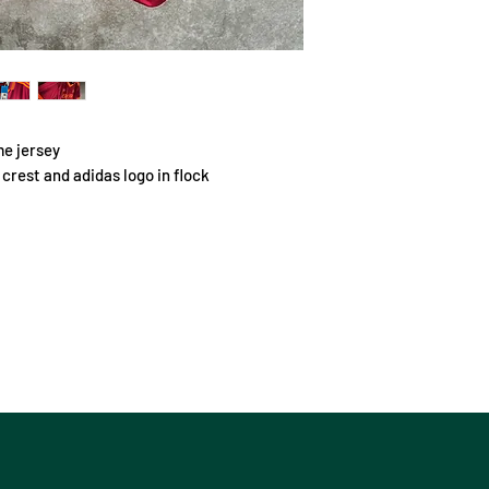
me jersey
 crest and adidas logo in flock