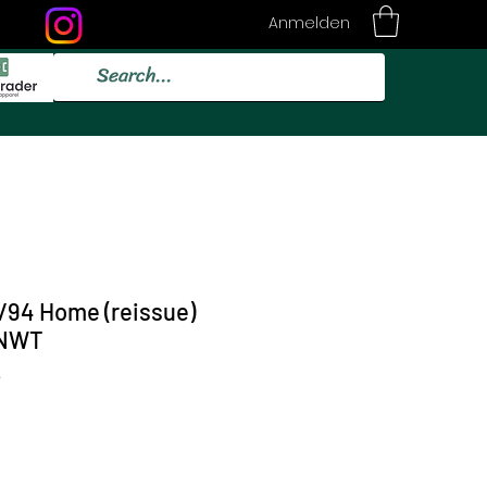
Anmelden
/94 Home (reissue)
BNWT
5