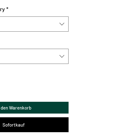
ry
*
n den Warenkorb
Sofortkauf